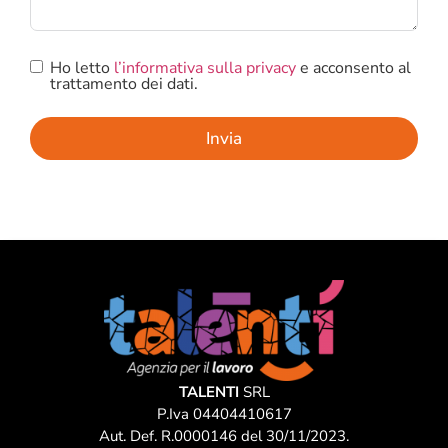
Ho letto
l’informativa sulla privacy
e acconsento al
trattamento dei dati.
Invia
TALENTI
SRL
P.Iva 04404410617
Aut. Def. R.0000146 del 30/11/2023.